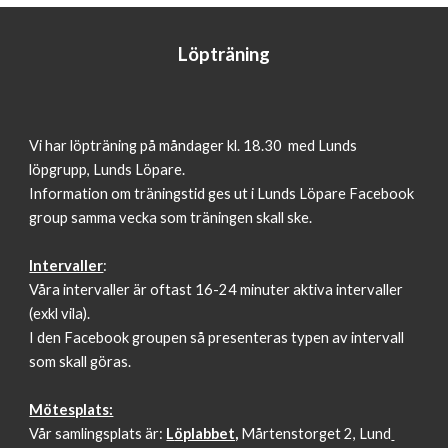
Löpträning
Vi har löpträning på m
åndager
kl. 18.30 med Lunds
l
öpgrupp,
Lunds L
öpare.
Information om träningstid ges ut i
Lunds L
öpare
Facebook
group samma vecka som träningen skall ske.
Intervaller
:
Våra intervaller är oftast 16-24 minuter aktiva intervaller
(exkl vila).
I den Facebook groupen så presenteras typen av intervall
som skall göras.
Mötesplats:
Vår samlingsplats är:
L
öplabbet,
M
årtenst
orget 2, Lund