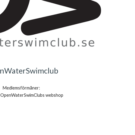
nWaterSwimclub
Medlemsförmåner: 
å OpenWaterSwimClubs webshop