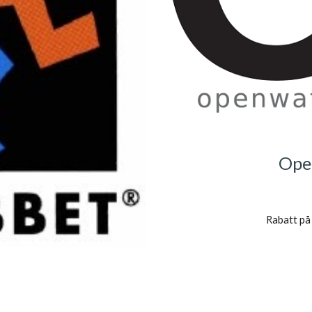
Ope
R
abatt p