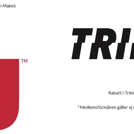
ch Malmö
R
abatt i Tri
*Medlemsförmånen gäller ej sp