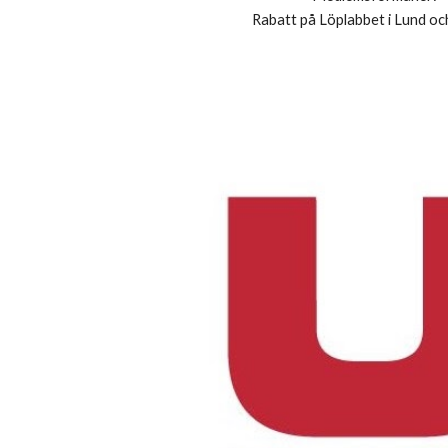
R
abatt på Löplabbet i Lund o