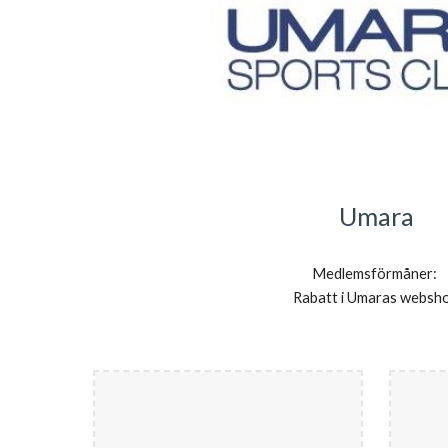
Umara
Medlemsförmåner: 
R
abatt i Umaras websh